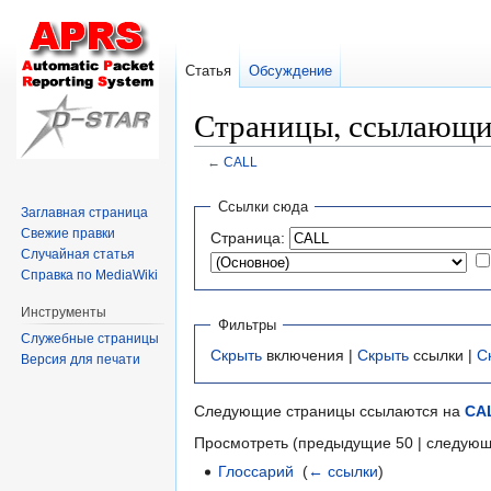
Статья
Обсуждение
Страницы, ссылающи
←
CALL
Перейти
Перейти
Ссылки сюда
Заглавная страница
к
к
Свежие правки
Страница:
навигации
поиску
Случайная статья
Справка по MediaWiki
Инструменты
Фильтры
Служебные страницы
Скрыть
включения |
Скрыть
ссылки |
С
Версия для печати
Следующие страницы ссылаются на
CA
Просмотреть (предыдущие 50 | следующ
Глоссарий
‎
(
← ссылки
)