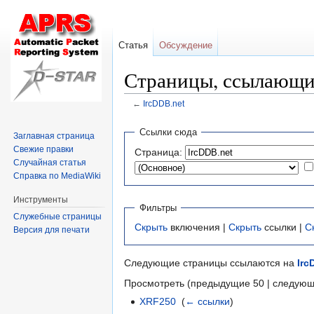
Статья
Обсуждение
Страницы, ссылающие
←
IrcDDB.net
Перейти
Перейти
Ссылки сюда
Заглавная страница
к
к
Свежие правки
Страница:
навигации
поиску
Случайная статья
Справка по MediaWiki
Инструменты
Фильтры
Служебные страницы
Скрыть
включения |
Скрыть
ссылки |
С
Версия для печати
Следующие страницы ссылаются на
Irc
Просмотреть (предыдущие 50 | следующ
XRF250
‎
(
← ссылки
)