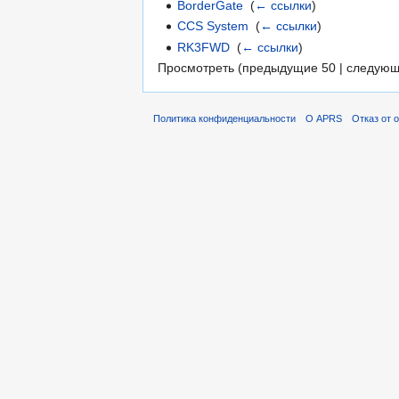
BorderGate
‎
(
← ссылки
)
CCS System
‎
(
← ссылки
)
RK3FWD
‎
(
← ссылки
)
Просмотреть (предыдущие 50 | следующ
Политика конфиденциальности
О APRS
Отказ от 