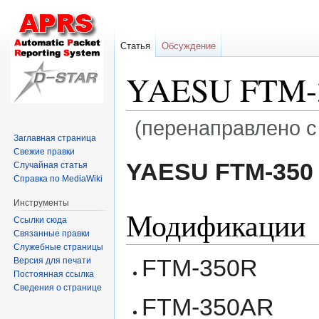
Статья
Обсуждение
YAESU FTM-
(перенаправлено с
Заглавная страница
Свежие правки
Перейти
Перейти
YAESU FTM-350
Случайная статья
к
к
Справка по MediaWiki
навигации
поиску
Инструменты
Модификации
Ссылки сюда
Связанные правки
Служебные страницы
FTM-350R
Версия для печати
Постоянная ссылка
Сведения о странице
FTM-350AR