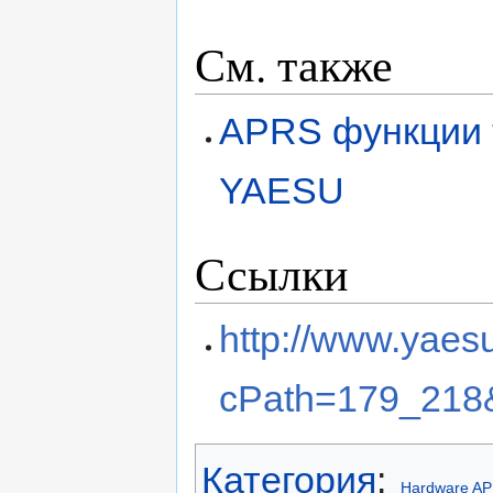
См. также
APRS функции
YAESU
Ссылки
http://www.yaes
cPath=179_218&
Категория
:
Hardware A