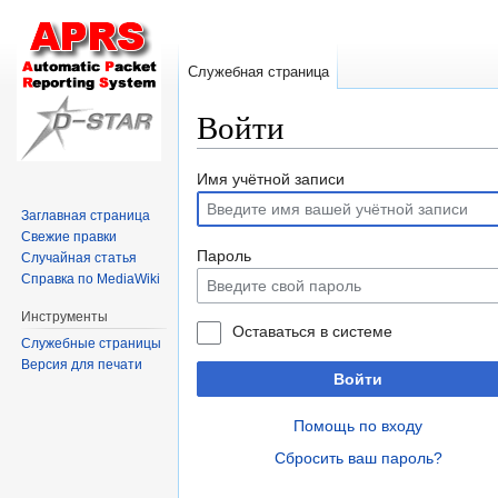
Служебная страница
Войти
Перейти
Перейти
Имя учётной записи
к
к
Заглавная страница
навигации
поиску
Свежие правки
Пароль
Случайная статья
Справка по MediaWiki
Инструменты
Оставаться в системе
Служебные страницы
Версия для печати
Войти
Помощь по входу
Сбросить ваш пароль?