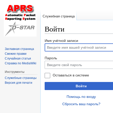
Служебная страница
Войти
Перейти
Перейти
Имя учётной записи
к
к
Заглавная страница
навигации
поиску
Свежие правки
Пароль
Случайная статья
Справка по MediaWiki
Инструменты
Оставаться в системе
Служебные страницы
Версия для печати
Войти
Помощь по входу
Сбросить ваш пароль?