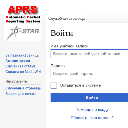
Служебная страница
Войти
Перейти
Перейти
Имя учётной записи
к
к
Заглавная страница
навигации
поиску
Свежие правки
Пароль
Случайная статья
Справка по MediaWiki
Инструменты
Оставаться в системе
Служебные страницы
Версия для печати
Войти
Помощь по входу
Сбросить ваш пароль?