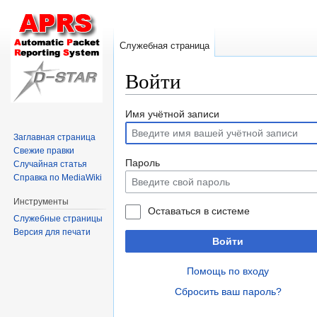
Служебная страница
Войти
Перейти
Перейти
Имя учётной записи
к
к
Заглавная страница
навигации
поиску
Свежие правки
Пароль
Случайная статья
Справка по MediaWiki
Инструменты
Оставаться в системе
Служебные страницы
Версия для печати
Войти
Помощь по входу
Сбросить ваш пароль?