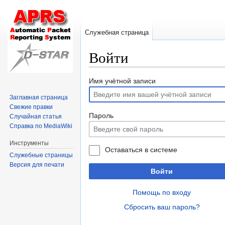
Служебная страница
Войти
Перейти
Перейти
Имя учётной записи
к
к
Заглавная страница
навигации
поиску
Свежие правки
Пароль
Случайная статья
Справка по MediaWiki
Инструменты
Оставаться в системе
Служебные страницы
Версия для печати
Войти
Помощь по входу
Сбросить ваш пароль?