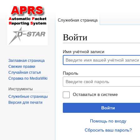
Служебная страница
Войти
Перейти
Перейти
Имя учётной записи
к
к
Заглавная страница
навигации
поиску
Свежие правки
Случайная статья
Пароль
Справка по MediaWiki
Инструменты
Оставаться в системе
Служебные страницы
Версия для печати
Войти
Помощь по входу
Сбросить ваш пароль?