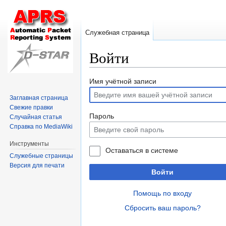
Служебная страница
Войти
Перейти
Перейти
Имя учётной записи
к
к
Заглавная страница
навигации
поиску
Свежие правки
Пароль
Случайная статья
Справка по MediaWiki
Инструменты
Оставаться в системе
Служебные страницы
Версия для печати
Войти
Помощь по входу
Сбросить ваш пароль?