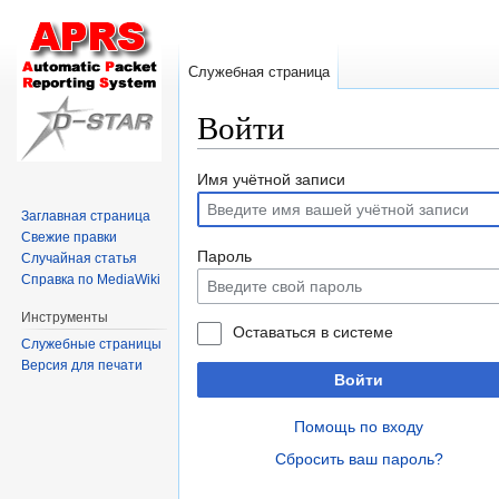
Служебная страница
Войти
Перейти
Перейти
Имя учётной записи
к
к
Заглавная страница
навигации
поиску
Свежие правки
Пароль
Случайная статья
Справка по MediaWiki
Инструменты
Оставаться в системе
Служебные страницы
Версия для печати
Войти
Помощь по входу
Сбросить ваш пароль?