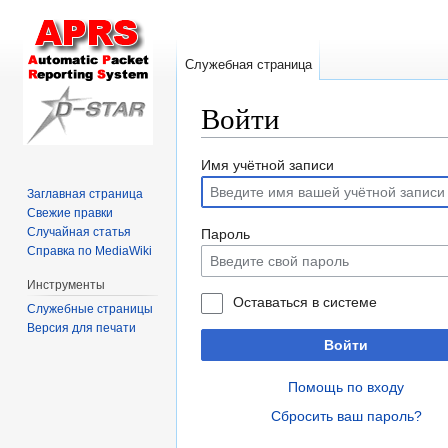
Служебная страница
Войти
Перейти
Перейти
Имя учётной записи
к
к
Заглавная страница
навигации
поиску
Свежие правки
Случайная статья
Пароль
Справка по MediaWiki
Инструменты
Оставаться в системе
Служебные страницы
Версия для печати
Войти
Помощь по входу
Сбросить ваш пароль?