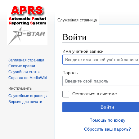
Служебная страница
Войти
Перейти
Перейти
Имя учётной записи
к
к
Заглавная страница
навигации
поиску
Свежие правки
Случайная статья
Пароль
Справка по MediaWiki
Инструменты
Оставаться в системе
Служебные страницы
Версия для печати
Войти
Помощь по входу
Сбросить ваш пароль?