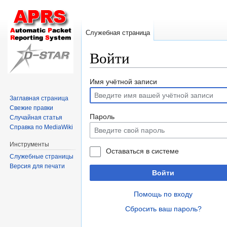
Служебная страница
Войти
Перейти
Перейти
Имя учётной записи
к
к
Заглавная страница
навигации
поиску
Свежие правки
Пароль
Случайная статья
Справка по MediaWiki
Инструменты
Оставаться в системе
Служебные страницы
Версия для печати
Войти
Помощь по входу
Сбросить ваш пароль?