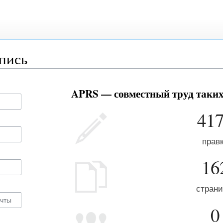
апись
APRS — совместный труд таких 
41
прав
16
стран
0