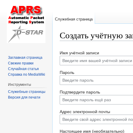
Служебная страница
Создать учётную з
Перейти
Перейти
Имя учётной записи
к
к
Заглавная страница
навигации
поиску
Свежие правки
Случайная статья
Пароль
Справка по MediaWiki
Инструменты
Служебные страницы
Подтвердите пароль
Версия для печати
Адрес электронной почты
Настоящее имя (необязательно)