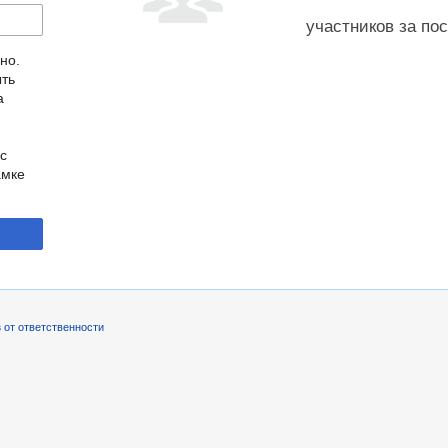
участников за по
но.
ыть
а
с
амке
 от ответственности