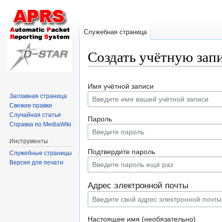
Служебная страница
Создать учётную зап
Перейти
Перейти
Имя учётной записи
к
к
Заглавная страница
навигации
поиску
Свежие правки
Случайная статья
Пароль
Справка по MediaWiki
Инструменты
Подтвердите пароль
Служебные страницы
Версия для печати
Адрес электронной почты
Настоящее имя (необязательно)