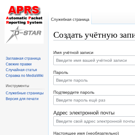
Служебная страница
Создать учётную зап
Перейти
Перейти
Имя учётной записи
к
к
Заглавная страница
навигации
поиску
Свежие правки
Случайная статья
Пароль
Справка по MediaWiki
Инструменты
Подтвердите пароль
Служебные страницы
Версия для печати
Адрес электронной почты
Настоящее имя (необязательно)