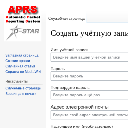
Служебная страница
Создать учётную зап
Перейти
Перейти
Имя учётной записи
к
к
Заглавная страница
навигации
поиску
Свежие правки
Случайная статья
Пароль
Справка по MediaWiki
Инструменты
Подтвердите пароль
Служебные страницы
Версия для печати
Адрес электронной почты
Настоящее имя (необязательно)