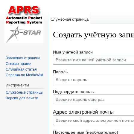
Служебная страница
Создать учётную зап
Перейти
Перейти
Имя учётной записи
к
к
Заглавная страница
навигации
поиску
Свежие правки
Случайная статья
Пароль
Справка по MediaWiki
Инструменты
Подтвердите пароль
Служебные страницы
Версия для печати
Адрес электронной почты
Настоящее имя (необязательно)