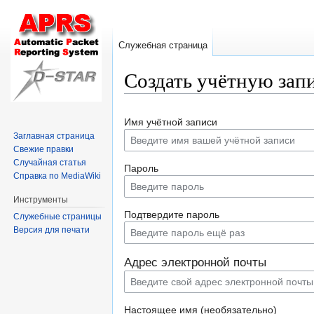
Служебная страница
Создать учётную зап
Перейти
Перейти
Имя учётной записи
к
к
Заглавная страница
навигации
поиску
Свежие правки
Случайная статья
Пароль
Справка по MediaWiki
Инструменты
Подтвердите пароль
Служебные страницы
Версия для печати
Адрес электронной почты
Настоящее имя (необязательно)