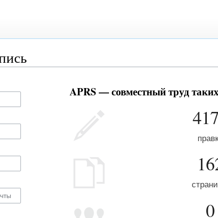
апись
APRS — совместный труд таких 
41
прав
16
стран
0