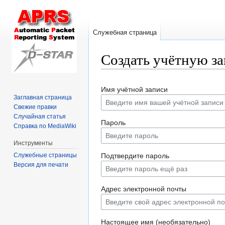
Служебная страница
Создать учётную з
Перейти
Перейти
Имя учётной записи
к
к
Заглавная страница
навигации
поиску
Свежие правки
Случайная статья
Пароль
Справка по MediaWiki
Инструменты
Служебные страницы
Подтвердите пароль
Версия для печати
Адрес электронной почты
Настоящее имя (необязательно)