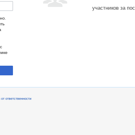
участников за по
но.
ыть
а
с
амке
 от ответственности