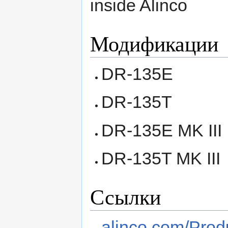
inside Alinco
Модификации
DR-135E
DR-135T
DR-135E MK III
DR-135T MK III
Ссылки
alinco.com/Prod