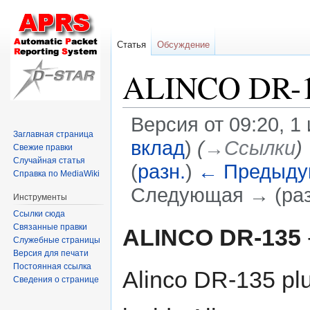
Статья
Обсуждение
ALINCO DR-
Версия от 09:20, 1
Заглавная страница
вклад
)
(
→‎Ссылки
)
Свежие правки
Случайная статья
(
разн.
)
← Предыду
Справка по MediaWiki
Следующая → (раз
Инструменты
Ссылки сюда
Перейти
Перейти
Связанные правки
ALINCO DR-135
Служебные страницы
к
к
Версия для печати
навигации
поиску
Постоянная ссылка
Alinco DR-135 pl
Сведения о странице