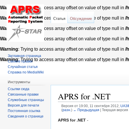
Warning
: Trying to access array offset on value of type null in
/
Warning
: Trying to access array offset on value of type null in
/
Статья
Обсуждение
Warning
: Trying to access array offset on value of type null in
/
Warning
: Trying to access array offset on value of type null in
/
Warning
: Trying to access array offset on value of type null in
/
Заглавная страница
Warning
: Trying to access array offset on value of type null in
/
Свежие правки
Случайная статья
Справка по MediaWiki
Инструменты
Ссылки сюда
APRS for .NET
Связанные правки
Служебные страницы
Версия для печати
Версия от 19:00, 11 сентября 2012;
UA3I
(
разн.
)
← Предыдущая
| Текущая версия 
Постоянная ссылка
Сведения о странице
Перейти
Перейти
APRS for .NET
-
к
к