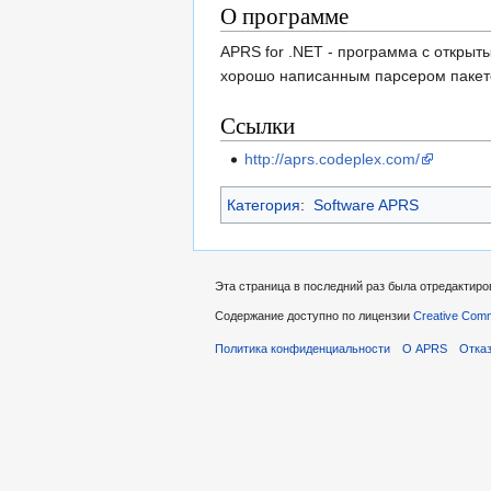
О программе
навигации
поиску
APRS for .NET - программа с открыт
хорошо написанным парсером пакет
Ссылки
http://aprs.codeplex.com/
Категория
:
Software APRS
Эта страница в последний раз была отредактиров
Содержание доступно по лицензии
Creative Commo
Политика конфиденциальности
О APRS
Отказ