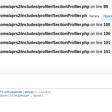
home/aprs2/includes/profiler/SectionProfiler.php
on line
99
home/aprs2/includes/profiler/SectionProfiler.php
on line
99
Читать
Прос
home/aprs2/includes/profiler/SectionProfiler.php
on line
100
home/aprs2/includes/profiler/SectionProfiler.php
on line
100
home/aprs2/includes/profiler/SectionProfiler.php
on line
101
home/aprs2/includes/profiler/SectionProfiler.php
on line
101
RS
(
обсуждение
|
вклад
)
(
→‎Ссылки
)
(разн.) | Следующая → (разн.)