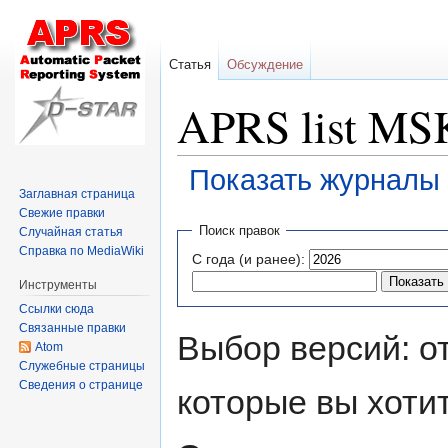
Статья
Обсуждение
APRS list MS
Показать журналы 
Заглавная страница
Свежие правки
Перейти
Перейти
Поиск правок
Случайная статья
к
к
Справка по MediaWiki
С года (и ранее):
навигации
поиску
Инструменты
Ссылки сюда
Связанные правки
Выбор версий: о
Atom
Служебные страницы
Сведения о странице
которые вы хоти