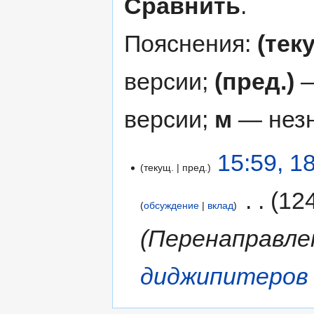
Сравнить
.
Пояснения:
(тек
версии;
(пред.)
—
версии;
м
— незн
15:59, 1
текущ.
пред.
‎
12
обсуждение
вклад
Перенаправле
диджипитеров 