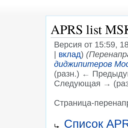
APRS list MS
Версия от 15:59, 
|
вклад
)
(Перенапр
диджипитеров Мос
(разн.) ← Предыдущ
Следующая → (раз
Страница-перенап
Перейти
Перейти
Перенаправление на:
Список AP
к
к
навигации
поиску