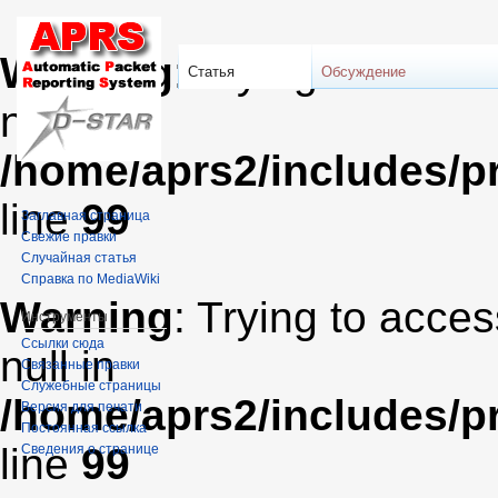
Warning
: Trying to acces
Статья
Обсуждение
null in
/home/aprs2/includes/pr
line
99
Заглавная страница
Свежие правки
Случайная статья
Справка по MediaWiki
Warning
: Trying to acces
Инструменты
Ссылки сюда
null in
Связанные правки
Служебные страницы
/home/aprs2/includes/pr
Версия для печати
Постоянная ссылка
line
99
Сведения о странице