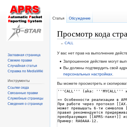
Статья
Обсуждение
Просмотр кода ст
←
CALL
Перейти
Перейти
У вас нет прав на выполнение дейс
Заглавная страница
к
к
Свежие правки
Запрошенное действие могут вып
навигации
поиску
Случайная статья
Вы должны подтвердить свой адре
Справка по MediaWiki
персональных настройках
.
Инструменты
Вы можете просмотреть и скопироват
Ссылки сюда
Связанные правки
Служебные страницы
Сведения о странице