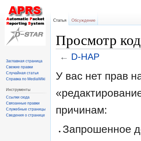
Статья
Обсуждение
Просмотр ко
←
D-HAP
Заглавная страница
Свежие правки
Перейти
Перейти
У вас нет прав 
Случайная статья
к
к
Справка по MediaWiki
навигации
поиску
«редактировани
Инструменты
Ссылки сюда
Связанные правки
причинам:
Служебные страницы
Сведения о странице
Запрошенное д