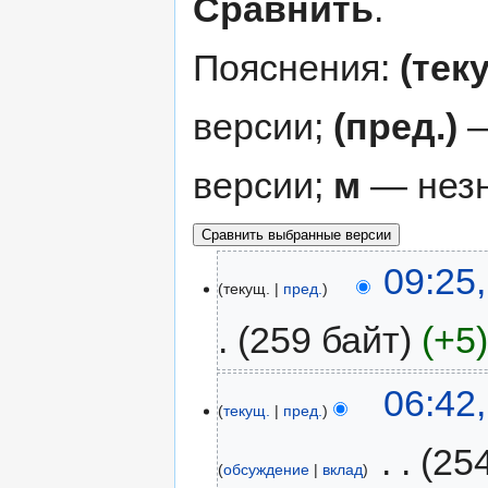
Сравнить
.
Пояснения:
(тек
версии;
(пред.)
—
версии;
м
— незн
09:25
текущ.
пред.
259 байт
+5
06:42
текущ.
пред.
‎
25
обсуждение
вклад