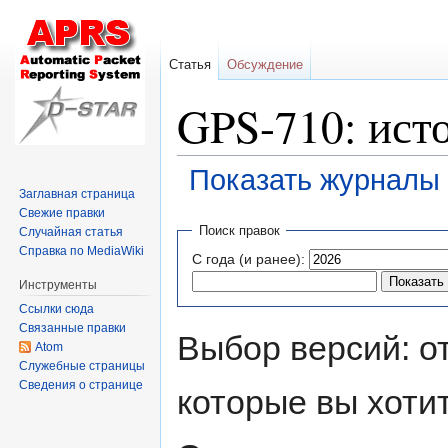
Статья
Обсуждение
GPS-710: ист
Показать журналы 
Заглавная страница
Свежие правки
Перейти
Перейти
Поиск правок
Случайная статья
к
к
Справка по MediaWiki
С года (и ранее):
навигации
поиску
Инструменты
Ссылки сюда
Связанные правки
Выбор версий: о
Atom
Служебные страницы
Сведения о странице
которые вы хоти