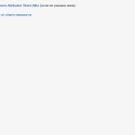
ns Attribution Share Alike
(если не указано иное).
 от ответственности