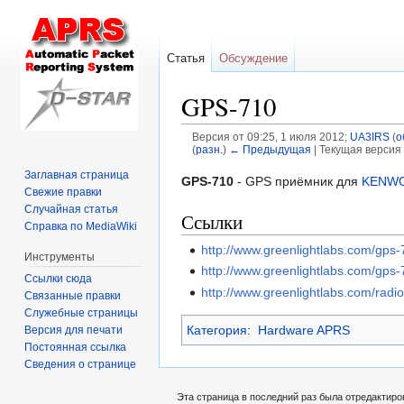
Статья
Обсуждение
GPS-710
Версия от 09:25, 1 июля 2012;
UA3IRS
(
о
(
разн.
)
← Предыдущая
| Текущая версия 
Заглавная страница
Перейти
Перейти
GPS-710
- GPS приёмник для
KENWO
Свежие правки
к
к
Случайная статья
Ссылки
навигации
поиску
Справка по MediaWiki
http://www.greenlightlabs.com/gps-
Инструменты
http://www.greenlightlabs.com/gps
Ссылки сюда
http://www.greenlightlabs.com/radio
Связанные правки
Служебные страницы
Категория
:
Hardware APRS
Версия для печати
Постоянная ссылка
Сведения о странице
Эта страница в последний раз была отредактиров