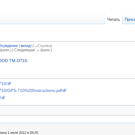
Читать
Прос
бсуждение
|
вклад
)
(
→‎Ссылки
)
(разн.) | Следующая → (разн.)
OD TM-D710
.
710/
-710/GPS-710%20Instructions.pdf
/
ана 1 июля 2012 в 09:25.