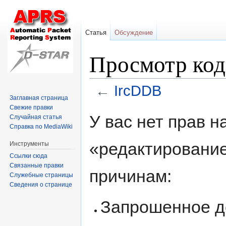
Статья
Обсуждение
Просмотр код
←
IrcDDB
Заглавная страница
Свежие правки
Перейти
Перейти
У вас нет прав 
Случайная статья
к
к
Справка по MediaWiki
навигации
поиску
«редактировани
Инструменты
Ссылки сюда
Связанные правки
причинам:
Служебные страницы
Сведения о странице
Запрошенное д