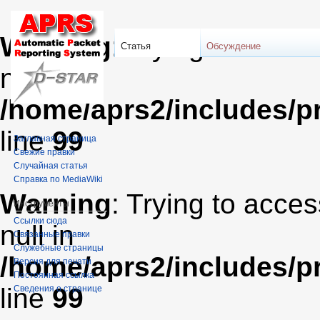
Warning
: Trying to acces
Статья
Обсуждение
null in
/home/aprs2/includes/pr
line
99
Заглавная страница
Свежие правки
Случайная статья
Справка по MediaWiki
Warning
: Trying to acces
Инструменты
Ссылки сюда
null in
Связанные правки
Служебные страницы
/home/aprs2/includes/pr
Версия для печати
Постоянная ссылка
line
99
Сведения о странице