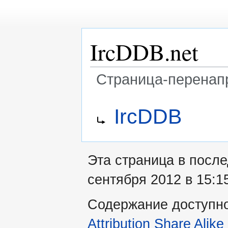
IrcDDB.net
Страница-перенап
Перейти
Перейти
Перенаправление на:
IrcDDB
к
к
навигации
поиску
Эта страница в посл
сентября 2012 в 15:1
Содержание доступн
Attribution Share Alike