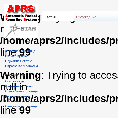
Warning
: Trying to acces
Статья
Обсуждение
null in
/home/aprs2/includes/pr
line
99
Заглавная страница
Свежие правки
Случайная статья
Справка по MediaWiki
Warning
: Trying to acces
Инструменты
Ссылки сюда
null in
Связанные правки
Служебные страницы
/home/aprs2/includes/pr
Версия для печати
Постоянная ссылка
line
99
Сведения о странице