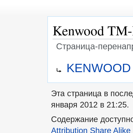
Kenwood TM
Страница-перенап
Перейти
Перейти
Перенаправление на:
KENWOOD 
к
к
навигации
поиску
Эта страница в посл
января 2012 в 21:25.
Содержание доступн
Attribution Share Alike