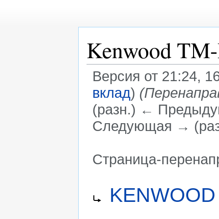
Kenwood TM
Версия от 21:24, 1
вклад
)
(Перенапра
(разн.) ← Предыдущ
Следующая → (раз
Страница-перенап
Перейти
Перейти
Перенаправление на:
KENWOOD 
к
к
навигации
поиску