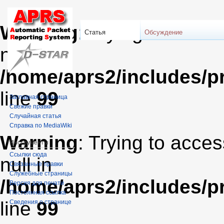
Warning
: Trying to acces
Статья
Обсуждение
null in
/home/aprs2/includes/pr
line
99
Заглавная страница
Свежие правки
Случайная статья
Справка по MediaWiki
Warning
: Trying to acces
Инструменты
Ссылки сюда
null in
Связанные правки
Служебные страницы
/home/aprs2/includes/pr
Версия для печати
Постоянная ссылка
line
99
Сведения о странице