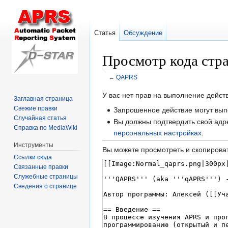
Статья
Обсуждение
Просмотр кода ст
←
QAPRS
Перейти
Перейти
У вас нет прав на выполнение дейс
Заглавная страница
к
к
Свежие правки
Запрошенное действие могут вып
навигации
поиску
Случайная статья
Вы должны подтвердить свой адре
Справка по MediaWiki
персональных настройках
.
Инструменты
Вы можете просмотреть и скопироват
Ссылки сюда
Связанные правки
Служебные страницы
Сведения о странице