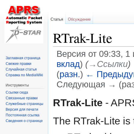
Статья
Обсуждение
RTrak-Lite
Версия от 09:33, 1
Заглавная страница
вклад
)
(
→‎Ссылки
)
Свежие правки
Случайная статья
(
разн.
)
← Предыду
Справка по MediaWiki
Следующая → (раз
Инструменты
Ссылки сюда
Перейти
Перейти
Связанные правки
RTrak-Lite
- APRS
Служебные страницы
к
к
Версия для печати
навигации
поиску
Постоянная ссылка
The RTrak-Lite is
Сведения о странице