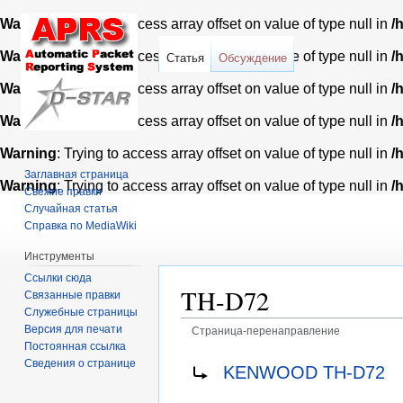
Warning
: Trying to access array offset on value of type null in
/
Warning
: Trying to access array offset on value of type null in
/
Статья
Обсуждение
Warning
: Trying to access array offset on value of type null in
/
Warning
: Trying to access array offset on value of type null in
/
Warning
: Trying to access array offset on value of type null in
/
Заглавная страница
Warning
: Trying to access array offset on value of type null in
/
Свежие правки
Случайная статья
Справка по MediaWiki
Инструменты
Ссылки сюда
TH-D72
Связанные правки
Служебные страницы
Версия для печати
Страница-перенаправление
Постоянная ссылка
Перейти
Перейти
Перенаправление на:
Сведения о странице
KENWOOD TH-D72
к
к
навигации
поиску