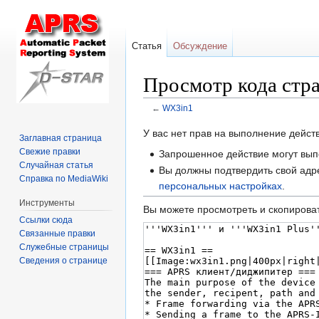
Статья
Обсуждение
Просмотр кода стр
←
WX3in1
Перейти
Перейти
У вас нет прав на выполнение дейс
Заглавная страница
к
к
Свежие правки
Запрошенное действие могут вып
навигации
поиску
Случайная статья
Вы должны подтвердить свой адре
Справка по MediaWiki
персональных настройках
.
Инструменты
Вы можете просмотреть и скопироват
Ссылки сюда
Связанные правки
Служебные страницы
Сведения о странице