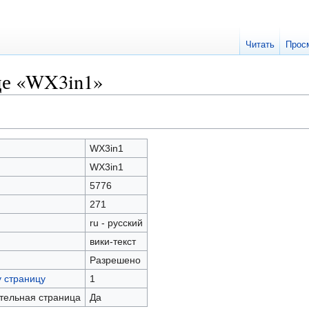
Читать
Прос
це «WX3in1»
WX3in1
WX3in1
5776
271
ru - русский
вики-текст
Разрешено
у страницу
1
ательная страница
Да