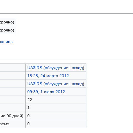
срочно)
срочно)
траницы
UA3IRS
(
обсуждение
|
вклад
)
18:28, 24 марта 2012
UA3IRS
(
обсуждение
|
вклад
)
09:39, 1 июля 2012
22
1
ние 90 дней)
0
время
0