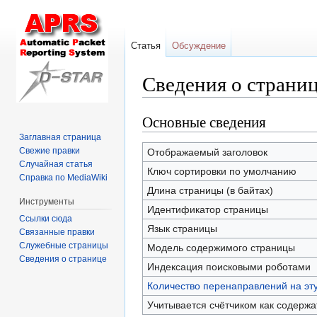
Статья
Обсуждение
Сведения о страни
Основные сведения
Перейти
Перейти
к
к
Заглавная страница
навигации
поиску
Свежие правки
Отображаемый заголовок
Случайная статья
Ключ сортировки по умолчанию
Справка по MediaWiki
Длина страницы (в байтах)
Инструменты
Идентификатор страницы
Ссылки сюда
Язык страницы
Связанные правки
Служебные страницы
Модель содержимого страницы
Сведения о странице
Индексация поисковыми роботами
Количество перенаправлений на эт
Учитывается счётчиком как содерж