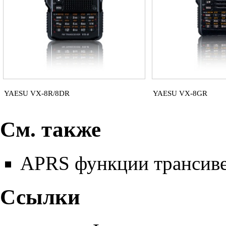
YAESU VX-8R/8DR
YAESU VX-8GR
См. также
APRS функции транси
Ссылки