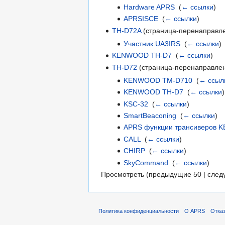
Hardware APRS
‎
(
← ссылки
)
APRSISCE
‎
(
← ссылки
)
TH-D72A
(страница-перенаправле
Участник:UA3IRS
‎
(
← ссылки
)
KENWOOD TH-D7
‎
(
← ссылки
)
TH-D72
(страница-перенаправлен
KENWOOD TM-D710
‎
(
← ссыл
KENWOOD TH-D7
‎
(
← ссылки
)
KSC-32
‎
(
← ссылки
)
SmartBeaconing
‎
(
← ссылки
)
APRS функции трансиверов 
CALL
‎
(
← ссылки
)
CHIRP
‎
(
← ссылки
)
SkyCommand
‎
(
← ссылки
)
Просмотреть (предыдущие 50 | след
Политика конфиденциальности
О APRS
Отказ