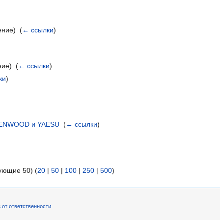
ние) ‎
(
← ссылки
)
ие) ‎
(
← ссылки
)
ки
)
KENWOOD и YAESU
‎
(
← ссылки
)
ующие 50) (
20
|
50
|
100
|
250
|
500
)
 от ответственности