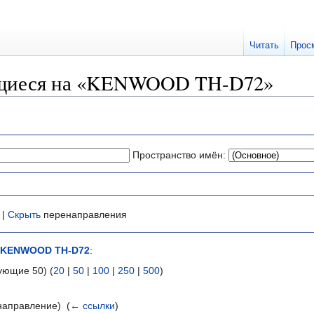
Читать
Прос
ющиеся на «KENWOOD TH-D72»
Пространство имён:
 |
Скрыть
перенаправления
KENWOOD TH-D72
:
ующие 50) (
20
|
50
|
100
|
250
|
500
)
аправление) ‎
(
← ссылки
)