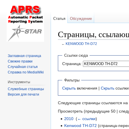
Статья
Обсуждение
Страницы, ссыла
←
KENWOOD TH-D72
Перейти
Перейти
Ссылки сюда
Заглавная страница
к
к
Свежие правки
Страница:
навигации
поиску
Случайная статья
Справка по MediaWiki
Фильтры
Инструменты
Скрыть
включения |
Скрыть
ссылки
Служебные страницы
Версия для печати
Следующие страницы ссылаются на
Просмотреть (предыдущие 50 | след
2010
‎
(
← ссылки
)
Kenwood TH-D72
(страница-перен