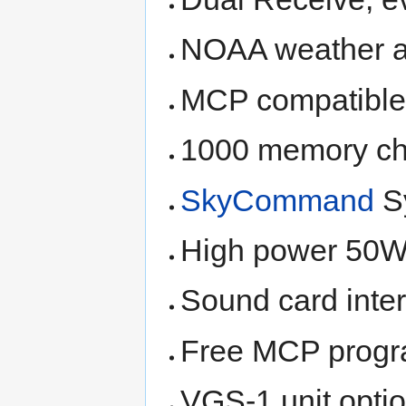
NOAA weather a
MCP compatible 
1000 memory ch
SkyCommand
Sy
High power 50
Sound card interf
Free MCP progr
VGS-1 unit optio