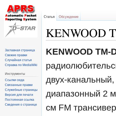
Статья
Обсуждение
KENWOOD T
Перейти
Перейти
KENWOOD TM-D
Заглавная страница
к
к
Свежие правки
навигации
поиску
Случайная статья
радиолюбительс
Справка по MediaWiki
Инструменты
двух-канальный, 
Ссылки сюда
Связанные правки
Служебные страницы
диапазонный 2 м 
Версия для печати
Постоянная ссылка
см FM трансивер
Сведения о странице