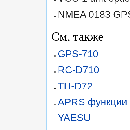
NMEA 0183 GPS 
См. также
GPS-710
RC-D710
TH-D72
APRS функции
YAESU