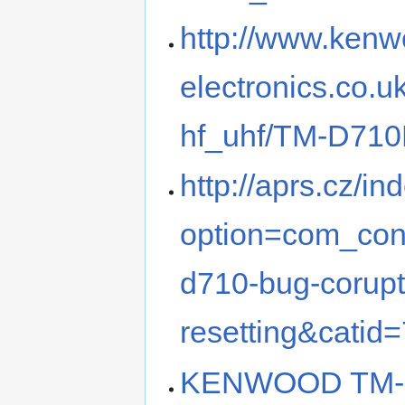
http://www.kenw
electronics.co.
hf_uhf/TM-D710
http://aprs.cz/i
option=com_cont
d710-bug-corup
resetting&catid=
KENWOOD TM-D