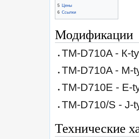
5
Цены
6
Ссылки
Модификации
TM-D710A - К-t
TM-D710A - M-t
TM-D710E - E-t
TM-D710/S - J-
Технические х