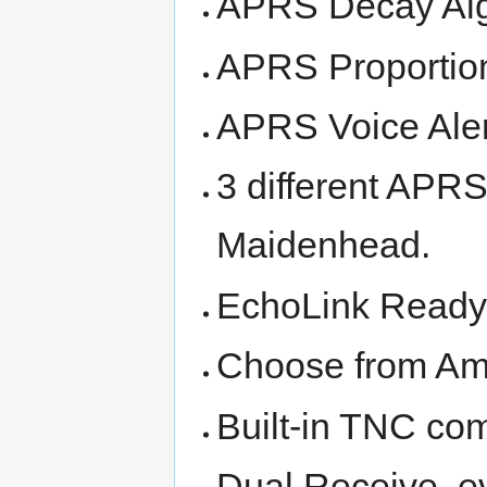
APRS Decay Alg
APRS Proportion
APRS Voice Aler
3 different APRS
Maidenhead.
EchoLink Ready 
Choose from Amb
Built-in TNC com
Dual Receive, e