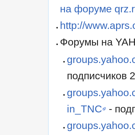
на форуме qrz.
http://www.aprs.
Форумы на YA
groups.yahoo
подписчиков 
groups.yahoo.
in_TNC
- под
groups.yahoo