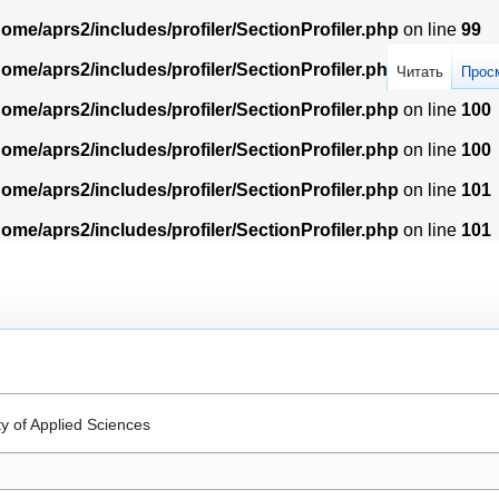
home/aprs2/includes/profiler/SectionProfiler.php
on line
99
home/aprs2/includes/profiler/SectionProfiler.php
on line
99
Читать
Прос
home/aprs2/includes/profiler/SectionProfiler.php
on line
100
home/aprs2/includes/profiler/SectionProfiler.php
on line
100
home/aprs2/includes/profiler/SectionProfiler.php
on line
101
home/aprs2/includes/profiler/SectionProfiler.php
on line
101
 of Applied Sciences