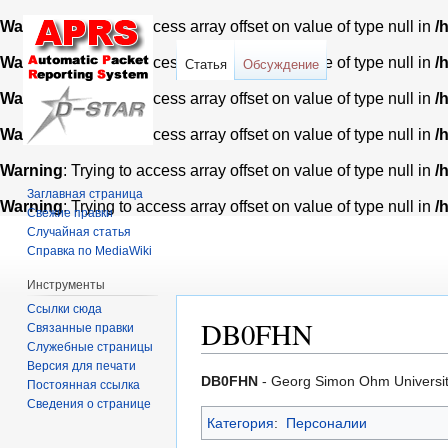
Warning
: Trying to access array offset on value of type null in
/
Warning
: Trying to access array offset on value of type null in
/
Статья
Обсуждение
Warning
: Trying to access array offset on value of type null in
/
Warning
: Trying to access array offset on value of type null in
/
Warning
: Trying to access array offset on value of type null in
/
Заглавная страница
Warning
: Trying to access array offset on value of type null in
/
Свежие правки
Случайная статья
Справка по MediaWiki
Инструменты
Ссылки сюда
DB0FHN
Связанные правки
Служебные страницы
Версия для печати
Перейти
Перейти
DB0FHN
- Georg Simon Ohm University
Постоянная ссылка
к
к
Сведения о странице
Категория
:
Персоналии
навигации
поиску