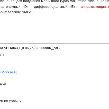
клонения: для получения магнитного курса магнитное склонение н
— автономный, «D» — дифференциальный, «E» —
аппроксимация
,
тарых версиях NMEA).
741.6063,E,0.06,25.82,200906,,,*3B
UTC
в Москве
)
дуса
ия не указано