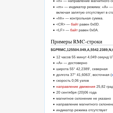
«n» — направление магнитного с
«m» — индикатор режима: «A» 
включая запятую отсутствует в с
«hh» — контрольная сумма.
<CR> —
байт
равен 0x0D.
<LF> —
байт
равен 0x0A.
Примеры RMC-строки
$GPRMC,125504.049,A,5542.2389,N,03
12 часов 55 минут 4,049 секунд 
«A» — достоверно
широта 55° 42,2389', северная
долгота 37° 41,6063', восточная (
скорость 0,06 узлов
направление движения
25,82 гра
20 сентября (20)06 года
магнитное склонение не указано
направление магнитного склонен
индикатор режима отсутствует