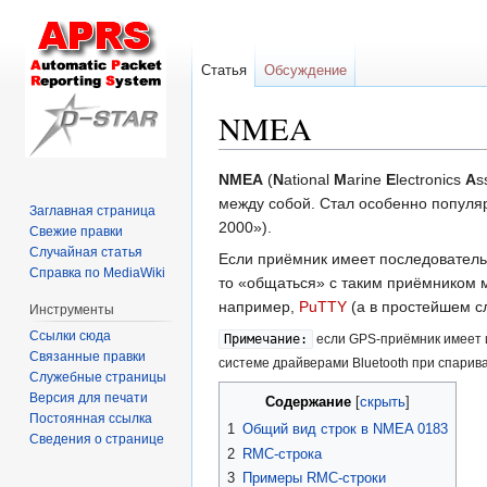
Статья
Обсуждение
NMEA
Перейти
Перейти
NMEA
(
N
ational
M
arine
E
lectronics
A
s
к
к
между собой. Стал особенно популя
Заглавная страница
навигации
поиску
2000»).
Свежие правки
Случайная статья
Если приёмник имеет последовательн
Справка по MediaWiki
то «общаться» с таким приёмником 
например,
PuTTY
(а в простейшем с
Инструменты
Ссылки сюда
Примечание:
если GPS-приёмник имеет и
Связанные правки
системе драйверами Bluetooth при спарива
Служебные страницы
Версия для печати
Содержание
Постоянная ссылка
1
Общий вид строк в NMEA 0183
Сведения о странице
2
RMC-строка
3
Примеры RMC-строки