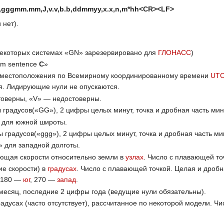
ggmm.mm,J,v.v,b.b,ddmmyy,x.x,n,m*hh<CR><LF>
 нет).
некоторых системах «GN» зарезервировано для
ГЛОНАСС
)
um sentence
C
»
 местоположения по Всемирному координированному времени
UT
ся. Лидирующие нули не опускаются.
товерны, «V» — недостоверны.
адусов(«GG»), 2 цифры целых минут, точка и дробная часть мин
 для южной широты.
градусов(«ggg»), 2 цифры целых минут, точка и дробная часть м
» для западной долготы.
яющая скорости относительно земли в
узлах
. Число с плавающей то
е скорости) в
градусах
. Число с плавающей точкой. Целая и дробн
, 180 —
юг
, 270 —
запад
.
 месяц, последние 2 цифры года (ведущие нули обязательны).
радусах (часто отсутствует), рассчитанное по некоторой модели. 