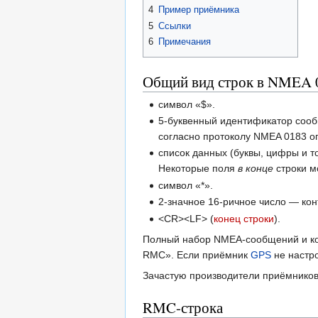
4
Пример приёмника
5
Ссылки
6
Примечания
Общий вид строк в NMEA 
символ «$».
5-буквенный идентификатор соо
согласно протоколу NMEA 0183 о
список данных (буквы, цифры и т
Некоторые поля
в конце
строки мо
символ «*».
2-значное 16-ричное число — ко
<CR><LF> (
конец строки
).
Полный набор NMEA-сообщений и ко
RMC». Если приёмник
GPS
не настро
Зачастую производители приёмников
RMC-строка