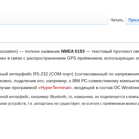
Читать
Прос
sociation) — полное название
NMEA 0183
— текстовый протокол свя
рен в связи с распространением GPS приёмников, использующих эт
ый интерфейс RS-232 (COM-порт) (согласованный по напряжениям 
можно, подключив его, например, к IBM PC-совместимому компьюте
лучае программой «
HyperTerminal
», входящей в состав ОС Windows
ной интерфейс, например: Bluetooth, то, наверняка, он подключается к ком
нии устройств, т.е. аппартано не существует, но в итоге с приёмником можно 