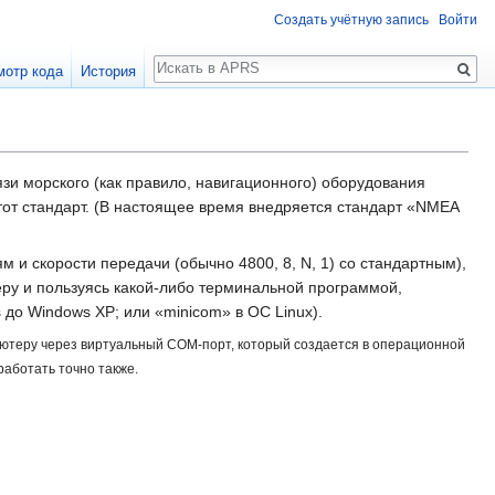
Создать учётную запись
Войти
Поиск
мотр кода
История
зи морского (как правило, навигационного) оборудования
от стандарт. (В настоящее время внедряется стандарт «NMEA
и скорости передачи (обычно 4800, 8, N, 1) со стандартным),
ру и пользуясь какой-либо терминальной программой,
 до Windows XP; или «minicom» в ОС Linux).
пьютеру через виртуальный COM-порт, который создается в операционной
работать точно также.