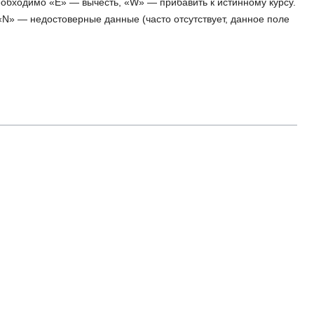
еобходимо «E» — вычесть, «W» — прибавить к истинному курсу.
 «N» — недостоверные данные (часто отсутствует, данное поле