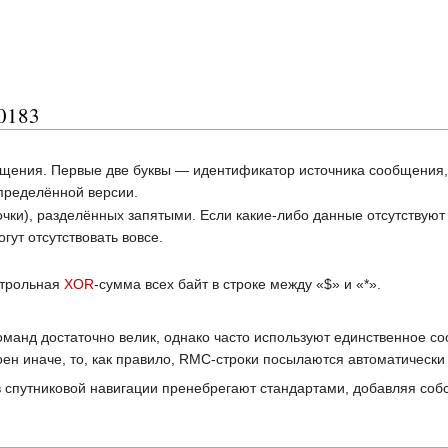
0183
бщения. Первые две буквы — идентификатор источника сообщения
пределённой версии.
очки), разделённых запятыми. Если какие-либо данные отсутствую
гут отсутствовать вовсе.
нтрольная
XOR
-сумма всех байт в строке между «$» и «*».
манд достаточно велик, однако часто используют единственное 
ен иначе, то, как правило, RMC-строки посылаются автоматически
 спутниковой навигации пренебрегают стандартами, добавляя соб