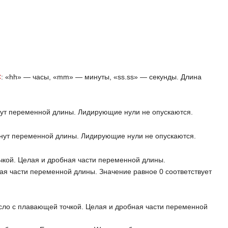
C
: «hh» — часы, «mm» — минуты, «ss.ss» — секунды. Длина
ут переменной длины. Лидирующие нули не опускаются.
инут переменной длины. Лидирующие нули не опускаются.
чкой. Целая и дробная части переменной длины.
ая части переменной длины. Значение равное 0 соответствует
Число с плавающей точкой. Целая и дробная части переменной