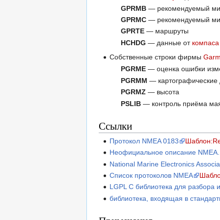
GPRMB
— pекомендуемый мин
GPRMC
— pекомендуемый мин
GPRTE
— маршруты
HCHDG
— данные от
компаса
Собственные строки фирмы
Garm
PGRME
— оценка ошибки изм
PGRMM
— картографические
PGRMZ
— высота
PSLIB
— контроль приёма ма
Ссылки
Протокол NMEA 0183
Шаблон:Re
Неофициальное описание NMEA.
National Marine Electronics Asso
Список протоколов NMEA
Шабло
LGPL C библиотека для разбора 
библиотека, входящая в стандарт