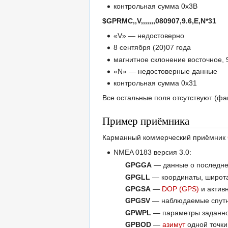
контрольная сумма 0x3B
$GPRMC,,V,,,,,,,080907,9.6,E,N*31
«V» — недостоверно
8 сентября (20)07 года
магнитное склонение восточное, 
«N» — недостоверные данные
контрольная сумма 0x31
Все остальные поля отсутствуют (фак
Пример приёмника
Карманный коммерческий приёмник
NMEA 0183 версия 3.0:
GPGGA
— данные о последне
GPGLL
— координаты, широта
GPGSA
—
DOP (GPS)
и актив
GPGSV
— наблюдаемые спут
GPWPL
— параметры заданно
GPBOD
—
азимут
одной точки