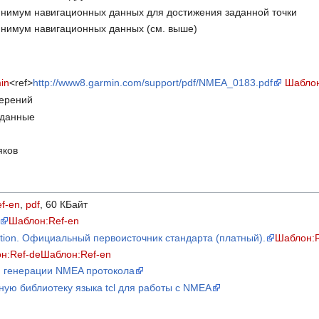
имум навигационных данных для достижения заданной точки
имум навигационных данных (см. выше)
in
<ref>
http://www8.garmin.com/support/pdf/NMEA_0183.pdf
Шаблон
ерений
 данные
яков
f-en
,
pdf
, 60 КБайт
Шаблон:Ref-en
ciation. Официальный первоисточник стандарта (платный).
Шаблон:R
н:Ref-de
Шаблон:Ref-en
и генерации NMEA протокола
ную библиотеку языка tcl для работы с NMEA