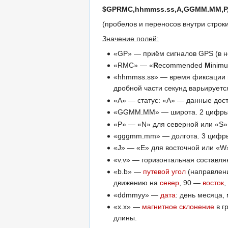
$GPRMC,hhmmss.ss,A,GGMM.MM,P,g
(пробелов и переносов внутри строки
Значение полей:
«GP» — приём сигналов GPS (в 
«RMC» — «
R
ecommended
M
inim
«hhmmss.ss» — время фиксации
дробной части секунд варьирует
«A» — статус: «A» — данные дос
«GGMM.MM» — широта. 2 цифры гр
«P» — «N» для северной или «S»
«gggmm.mm» — долгота. 3 цифры 
«J» — «E» для восточной или «W
«v.v» — горизонтальная составл
«b.b» —
путевой угол
(направлени
движению на
север
, 90 —
восток
«ddmmyy» —
дата
: день месяца,
«x.x» —
магнитное склонение
в г
длины.