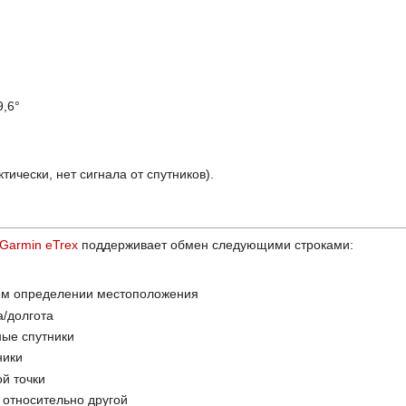
9,6°
тически, нет сигнала от спутников).
Garmin eTrex
поддерживает обмен следующими строками:
м определении местоположения
/долгота
ные спутники
ники
й точки
 относительно другой