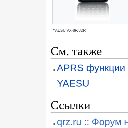
YAESU VX-8R/8DR
См. также
APRS функции
YAESU
Ссылки
qrz.ru :: Фору