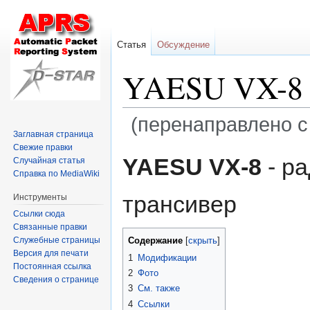
Статья
Обсуждение
YAESU VX-8
(перенаправлено с
Заглавная страница
Свежие правки
Перейти
Перейти
YAESU VX-8
- р
Случайная статья
к
к
Справка по MediaWiki
навигации
поиску
трансивер
Инструменты
Ссылки сюда
Связанные правки
Служебные страницы
Содержание
Версия для печати
1
Модификации
Постоянная ссылка
2
Фото
Сведения о странице
3
См. также
4
Ссылки