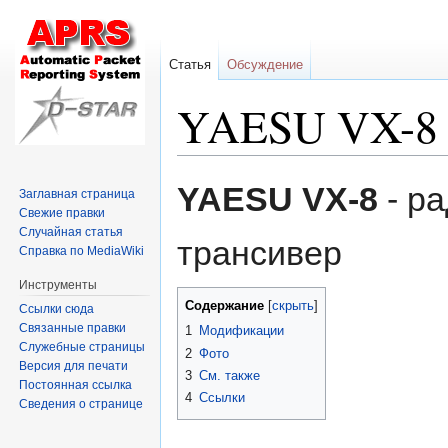
Статья
Обсуждение
YAESU VX-8
Перейти
Перейти
YAESU VX-8
- р
Заглавная страница
к
к
Свежие правки
навигации
поиску
Случайная статья
трансивер
Справка по MediaWiki
Инструменты
Содержание
Ссылки сюда
Связанные правки
1
Модификации
Служебные страницы
2
Фото
Версия для печати
3
См. также
Постоянная ссылка
4
Ссылки
Сведения о странице