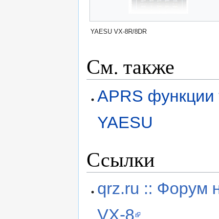
YAESU VX-8R/8DR
См. также
APRS функции
YAESU
Ссылки
qrz.ru :: Фору
VX-8