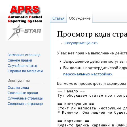
Статья
Обсуждение
Просмотр кода ст
←
Обсуждение:QAPRS
Перейти
Перейти
У вас нет прав на выполнение дейс
Заглавная страница
к
к
Свежие правки
Запрошенное действие могут вып
навигации
поиску
Случайная статья
Вы должны подтвердить свой адре
Справка по MediaWiki
персональных настройках
.
Инструменты
Вы можете просмотреть и скопироват
Ссылки сюда
Связанные правки
Служебные страницы
Сведения о странице