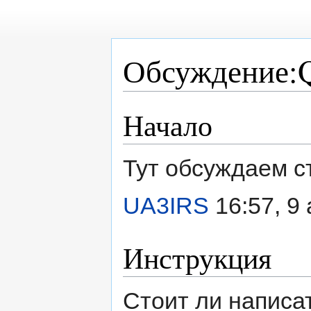
Обсуждение
Начало
Перейти
Перейти
к
к
навигации
поиску
Тут обсуждаем с
UA3IRS
16:57, 9
Инструкция
Стоит ли написа