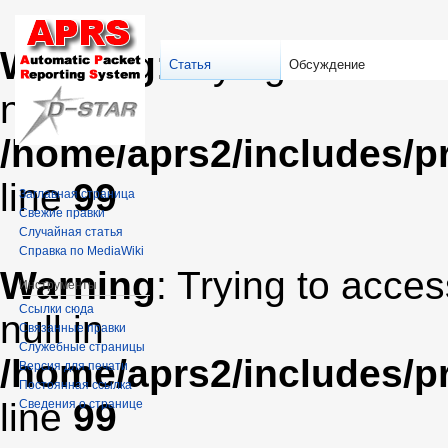
Warning
: Trying to acces
Статья
Обсуждение
null in
/home/aprs2/includes/pr
line
99
Заглавная страница
Свежие правки
Случайная статья
Справка по MediaWiki
Warning
: Trying to acces
Инструменты
Ссылки сюда
null in
Связанные правки
Служебные страницы
/home/aprs2/includes/pr
Версия для печати
Постоянная ссылка
line
99
Сведения о странице