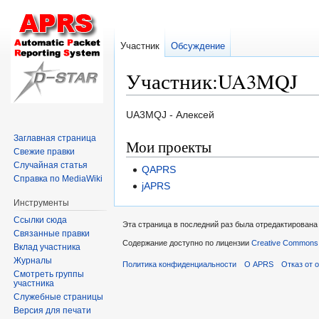
Участник
Обсуждение
Участник:UA3MQJ
Перейти
Перейти
UA3MQJ - Алексей
к
к
Заглавная страница
Мои проекты
навигации
поиску
Свежие правки
Случайная статья
QAPRS
Справка по MediaWiki
jAPRS
Инструменты
Ссылки сюда
Эта страница в последний раз была отредактирована 
Связанные правки
Содержание доступно по лицензии
Creative Commons A
Вклад участника
Журналы
Политика конфиденциальности
О APRS
Отказ от 
Смотреть группы
участника
Служебные страницы
Версия для печати