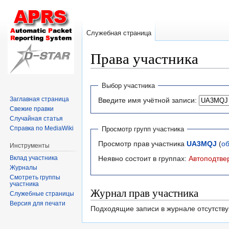
Служебная страница
Права участника
Перейти
Перейти
Выбор участника
к
к
Заглавная страница
Введите имя учётной записи:
навигации
поиску
Свежие правки
Случайная статья
Справка по MediaWiki
Просмотр групп участника
Просмотр прав участника
UA3MQJ
(
о
Инструменты
Вклад участника
Неявно состоит в группах:
Автоподтве
Журналы
Смотреть группы
участника
Журнал прав участника
Служебные страницы
Версия для печати
Подходящие записи в журнале отсутству