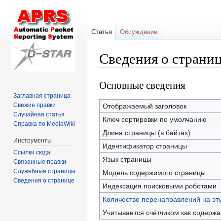
Статья
Обсуждение
Сведения о страни
Основные сведения
Перейти
Перейти
к
к
Заглавная страница
навигации
поиску
Свежие правки
Отображаемый заголовок
Случайная статья
Ключ сортировки по умолчанию
Справка по MediaWiki
Длина страницы (в байтах)
Инструменты
Идентификатор страницы
Ссылки сюда
Язык страницы
Связанные правки
Служебные страницы
Модель содержимого страницы
Сведения о странице
Индексация поисковыми роботами
Количество перенаправлений на эт
Учитывается счётчиком как содерж