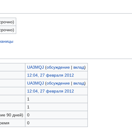
срочно)
срочно)
траницы
UA3MQJ
(
обсуждение
|
вклад
)
12:04, 27 февраля 2012
UA3MQJ
(
обсуждение
|
вклад
)
12:04, 27 февраля 2012
1
1
ние 90 дней)
0
время
0