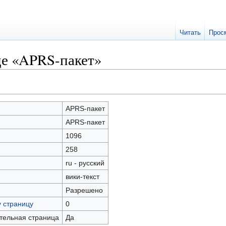
Читать
Прос
це «APRS-пакет»
APRS-пакет
APRS-пакет
1096
258
ru - русский
вики-текст
Разрешено
у страницу
0
ательная страница
Да